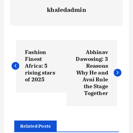
khaledadmin
P
Fashion
Abhinav
o
Finest
Dawosing: 3
Africa: 5
Reasons
s
rising stars
Why He and
of 2025
Avni Rule
t
the Stage
Together
n
a
Related Posts