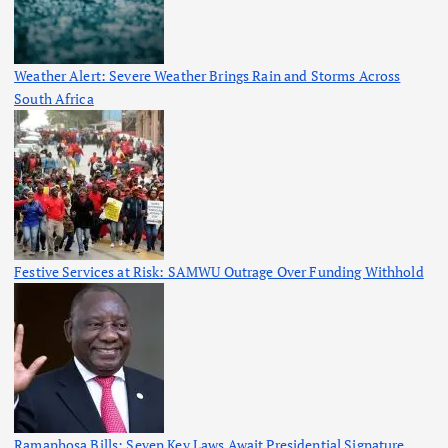
Weather Alert: Severe Weather Brings Rain and Storms Across
South Africa
Festive Services at Risk: SAMWU Outrage Over Funding Withhold
Ramaphosa Bills: Seven Key Laws Await Presidential Signature