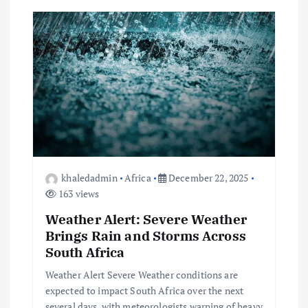
v
i
g
a
t
i
khaledadmin
Africa
December 22, 2025
o
163 views
Weather Alert: Severe Weather
n
Brings Rain and Storms Across
South Africa
Weather Alert Severe Weather conditions are
expected to impact South Africa over the next
several days, with meteorologists warning of heavy