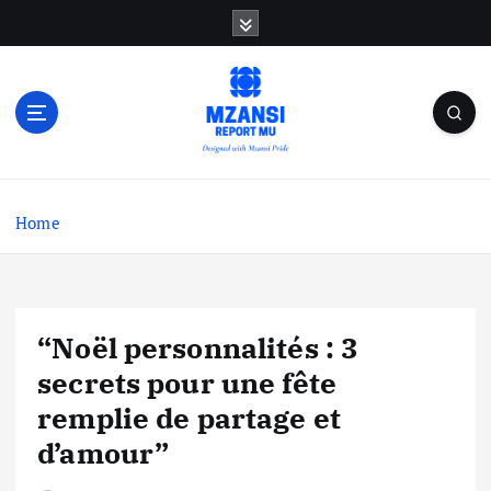
S
k
i
p
t
o
c
o
n
Home
t
e
n
t
“Noël personnalités : 3
secrets pour une fête
remplie de partage et
d’amour”